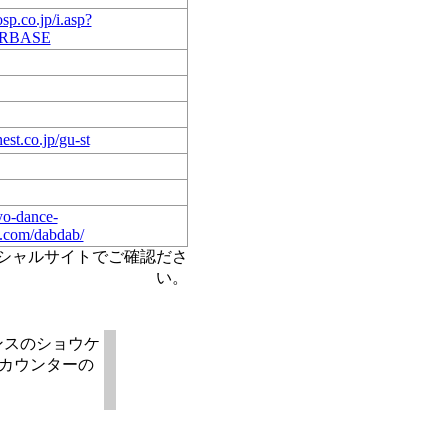
tosp.co.jp/i.asp?
RBASE
nest.co.jp/gu-st
kyo-dance-
.com/dabdab/
ィシャルサイトでご確認ださ
い。
ンスのショウケ
Rカウンターの