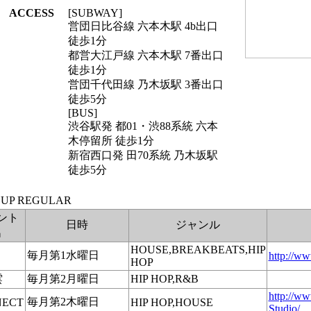
ACCESS
[SUBWAY]
営団日比谷線 六本木駅 4b出口
徒歩1分
都営大江戸線 六本木駅 7番出口
徒歩1分
営団千代田線 乃木坂駅 3番出口
徒歩5分
[BUS]
渋谷駅発 都01・渋88系統 六本
木停留所 徒歩1分
新宿西口発 田70系統 乃木坂駅
徒歩5分
ント
日時
ジャンル
名
HOUSE,BREAKBEATS,HIP
毎月第1水曜日
http://ww
HOP
雲
毎月第2月曜日
HIP HOP,R&B
http://ww
毎月第2木曜日
NECT
HIP HOP,HOUSE
Studio/