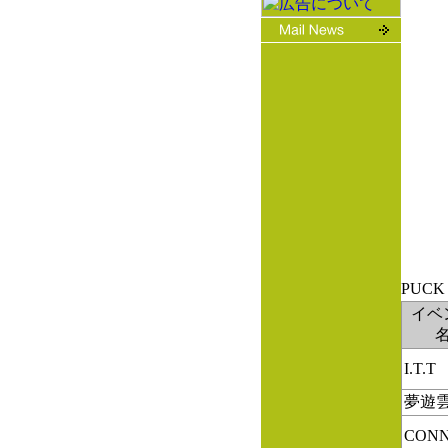
イベ
I.T.T
夢遊
CON