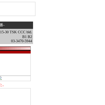
番-
30 TSK CCC bld.
B1 B2
03-3470-5944
た。