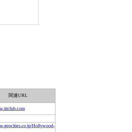
関連URL
w.ittclub.com
w.geocities.co.jp/Hollywood-