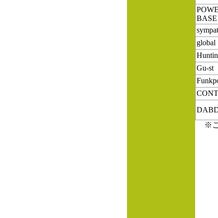
POW
BASE
sympat
global
Huntin
Gu-st
Funkpo
CONT
DAB
※