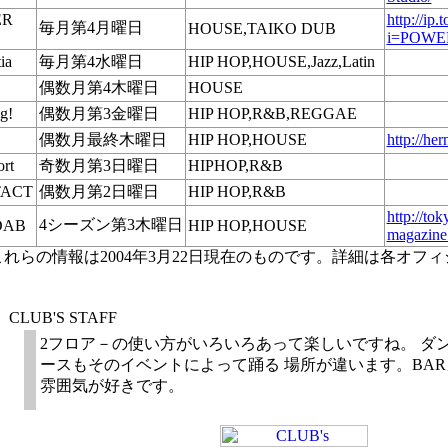
ER
http://ip.
毎月第4月曜日
HOUSE,TAIKO DUB
i=POWE
ia
毎月第4水曜日
HIP HOP,HOUSE,Jazz,Latin
偶数月第4木曜日
HOUSE
g!
偶数月第3金曜日
HIP HOP,R&B,REGGAE
偶数月最終木曜日
HIP HOP,HOUSE
http://her
rt
奇数月第3日曜日
HIPHOP,R&B
ACT
偶数月第2日曜日
HIP HOP,R&B
http://to
4シーズン第3木曜日
DAB
HIP HOP,HOUSE
magazine
これらの情報は2004年3月22日現在のものです。詳細は各オフ
2フロア－の使い方がいろいろあって楽しいですね。 ダ
ースもそのイベントによって踊る 場所が違います。BA
雰囲気が好きです。